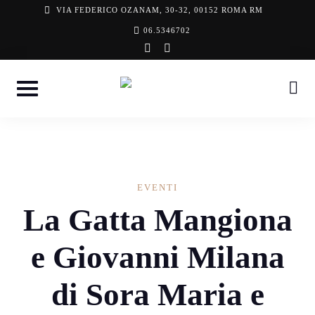
Skip
VIA FEDERICO OZANAM, 30-32, 00152 ROMA RM
to
06.5346702
instagram
facebook-
content
f
EVENTI
La Gatta Mangiona
e Giovanni Milana
di Sora Maria e